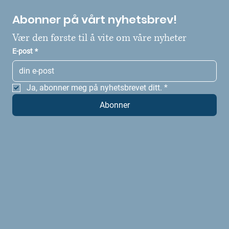
Abonner på vårt nyhetsbrev!
Vær den første til å vite om våre nyheter
E-post
*
Ja, abonner meg på nyhetsbrevet ditt.
*
Abonner