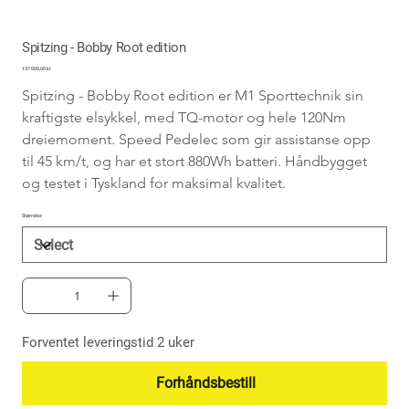
Spitzing - Bobby Root edition
Price
157 000,00 kr
Spitzing - Bobby Root edition er M1 Sporttechnik sin 
kraftigste elsykkel, med TQ-motor og hele 120Nm 
dreiemoment. Speed Pedelec som gir assistanse opp 
til 45 km/t, og har et stort 880Wh batteri. Håndbygget 
og testet i Tyskland for maksimal kvalitet.
Størrelse
Forventet leveringstid 2 uker
Forhåndsbestill