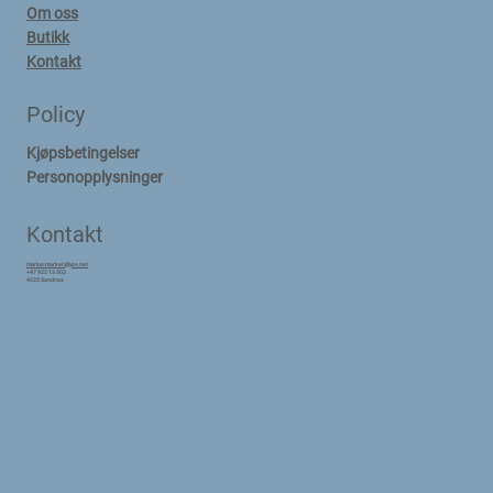
Om oss
Butikk
Kontakt
Policy
Kjøpsbetingelser
Personopplysninger
Kontakt
marius.marker@lyse.net
+47 922 13 503
4325 Sandnes